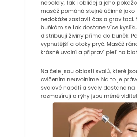
nebolely, tak i obličej a jeho pokož
masáž pomáhá stejně účinně jako f
nedokáže zastavit čas a gravitaci.
buňkám se tak dostane více kyslíku,
distribuují živiny přímo do buněk. 
vypnutější a otoky pryč. Masáž ráno
krásně uvolní a připraví pleť na b
Na čele jsou oblasti svalů, které js
cvičením neuvolníme. Na to je právě
svalové napětí a svaly dostane na 
rozmasírují a rýhy jsou méně vidite