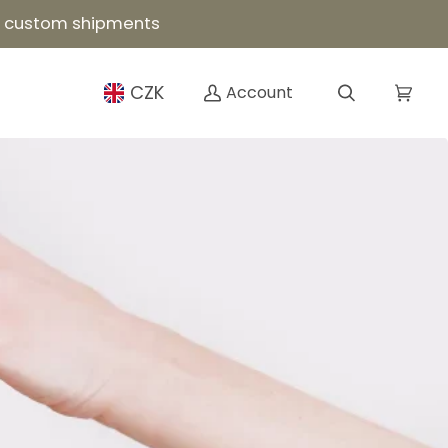
or custom shipments
CZK
Account
Search
Cart