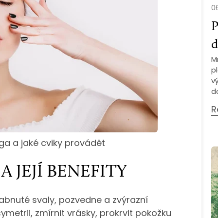
06
P
d
M
p
v
d
R
óga a jaké cviky provádět
A JEJÍ BENEFITY
abnuté svaly, pozvedne a zvýrazní
ymetrii, zmírnit vrásky, prokrvit pokožku