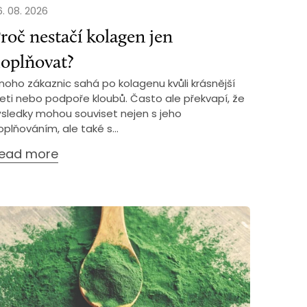
. 08. 2026
roč nestačí kolagen jen
oplňovat?
noho zákaznic sahá po kolagenu kvůli krásnější
leti nebo podpoře kloubů. Často ale překvapí, že
ýsledky mohou souviset nejen s jeho
oplňováním, ale také s...
ead more