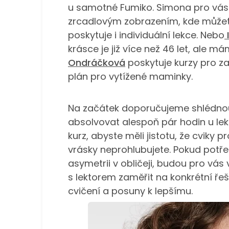
u samotné Fumiko. Simona pro vás p
zrcadlovým zobrazením, kde můžet
poskytuje i individuální lekce. Nebo
krásce je již více než 46 let, ale má
Ondráčková
poskytuje kurzy pro za
plán pro vytížené maminky.
Na začátek doporučujeme shlédnou
absolvovat alespoň pár hodin u lek
kurz, abyste měli jistotu, že cviky 
vrásky neprohlubujete. Pokud potřeb
asymetrii v obličeji, budou pro vás
s lektorem zaměřit na konkrétní ře
cvičení a posuny k lepšímu.