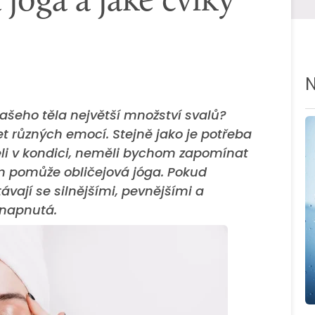
 jóga a jaké cviky
N
našeho těla největší množství svalů?
 různých emocí. Stejně jako je potřeba
eli v kondici, neměli bychom zapomínat
ám pomůže obličejová jóga. Pokud
ávají se silnějšími, pevnějšími a
 napnutá.