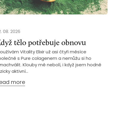
. 08. 2026
dyž tělo potřebuje obnovu
oužívám Vitality Elixir už asi čtyři měsíce
polečně s Pure colagenem a nemůžu si ho
ynachválit. Klouby mě nebolí, i když jsem hodně
zicky aktivní...
ead more