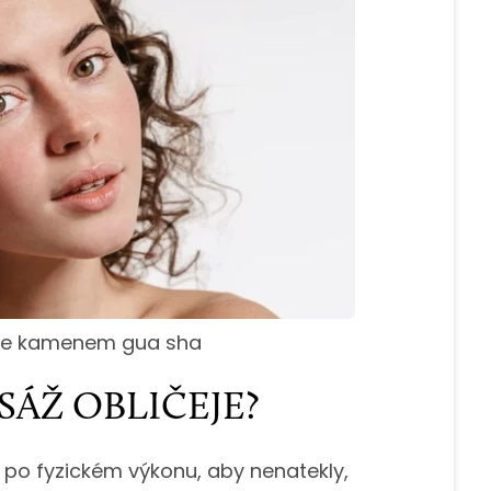
uje kamenem gua sha
ÁŽ OBLIČEJE?
it po fyzickém výkonu, aby nenatekly,