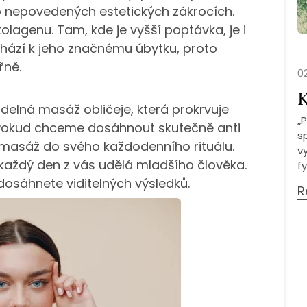
 nepovedených estetických zákrocích.
lagenu. Tam, kde je vyšší poptávka, je i
hází k jeho značnému úbytku, proto
třně.
02
K
idelná masáž obličeje, která prokrvuje
„P
. Pokud chceme dosáhnout skutečně anti
s
 masáž do svého každodenního rituálu.
v
každý den z vás udělá mladšího člověka.
fy
 dosáhnete viditelných výsledků.
R