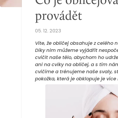
Co je obličejová
provádět
05. 12. 2023
Víte, že obličej obsahuje z celého 
Díky nim můžeme vyjádřit nespočet
cvičit naše tělo, abychom ho udrž
ani na cviky na obličej, a s tím n
cvičíme a trénujeme naše svaly, st
pokožka, která je obklopuje je více