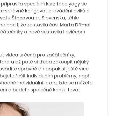
řipravila speciální kurz face yogy se
e správně korigovat provádění cviků a
Ivetu Štecovou
ze Slovenska, téhle
me pocit, že zastavila čas.
Marta Dřímal
čátečníky a nově sestavila i cvičební
t videa určená pro začátečníky,
tora a až poté si třeba zakoupit nějaký
provádíte správně a naopak si ještě více
ujete řešit individuální problémy, např.
 vhodné individuální lekce, kde se můžete
šení a budete společně konzultovat