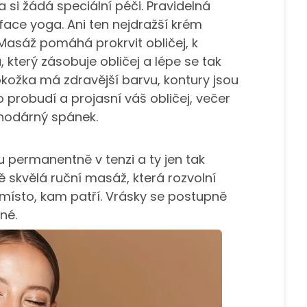
ka si žádá speciální péči. Pravidelná
ace yoga. Ani ten nejdražší krém
 Masáž pomáhá prokrvit obličej, k
 který zásobuje obličej a lépe se tak
Pokožka má zdravější barvu, kontury jsou
 probudí a projasní váš obličej, večer
lahodárný spánek.
ou permanentně v tenzi a ty jen tak
 skvělá ruční masáž, která rozvolní
místo, kam patří. Vrásky se postupně
lné.