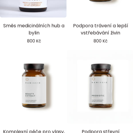
Immuno
Enzymes
Směs medicinálních hub a
Podpora trávení a lepší
Protect
bylin
vstřebávání živin
800 Kč
800 Kč
Beauty
Probiotic
Komplexní péče pro vlasy,
Podpora střevní