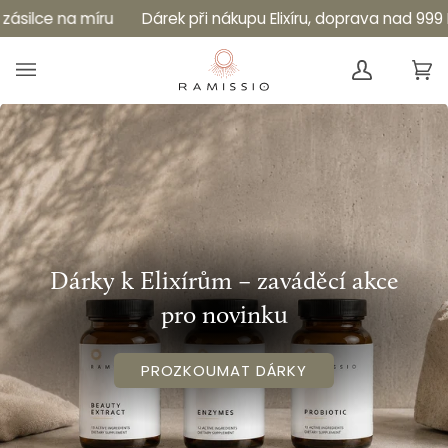
Skip
Read
lce na míru
Dárek při nákupu Elixíru, doprava nad 999 Kč z
to
the
content
Privacy
Ko
(0
Policy
Dárky k Elixírům – zaváděcí akce
pro novinku
PROZKOUMAT DÁRKY