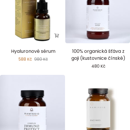
Hyaluronic
Goji
Hyaluronové sérum
100% organická šťáva z
Serum
goji (kustovnice čínské)
588 Kč
980 Kč
480 Kč