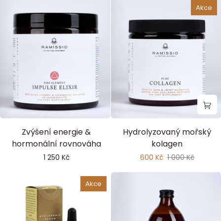
Akce
Impulse
Pure
Zvýšení energie &
Hydrolyzovaný mořský
Elixir
Collagen
hormonální rovnováha
kolagen
Fire
1 250 Kč
600 Kč
1 000 Kč
Element
Akce