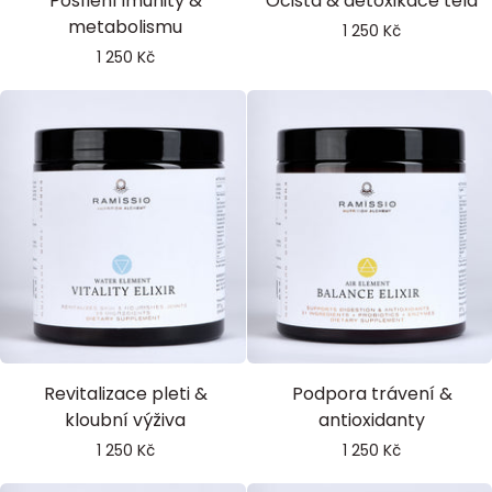
Posílení imunity &
Očista & detoxikace těla
Elixir
Elixir
metabolismu
1 250 Kč
Aether
Earth
1 250 Kč
Element
Element
Vitality
Balance
Revitalizace pleti &
Podpora trávení &
Elixir
Elixir
kloubní výživa
antioxidanty
Water
Air
1 250 Kč
1 250 Kč
Element
Element