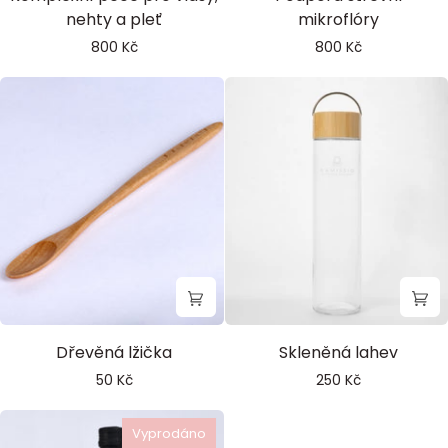
Extract
nehty a pleť
mikroflóry
800 Kč
800 Kč
Dřevěná
Skleněná
Dřevěná lžička
Skleněná lahev
lžička
lahev
50 Kč
250 Kč
Vyprodáno