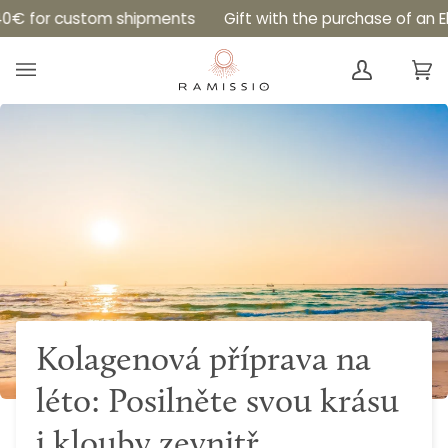
Skip
for custom shipments
Gift with the purchase of an Eleme
to
content
Ca
(0
Kolagenová příprava na
léto: Posilněte svou krásu
i klouby zevnitř