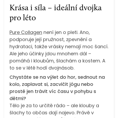
Krása i síla – ideální dvojka
pro léto
Pure Collagen
není jen o pleti. Ano,
podporuje její pružnost, zpevnění a
hydrataci, takže vrásky nemají moc šancí.
Ale jeho účinky jdou mnohem dál –
pomáhá i kloubům, šlachám a kostem. A
to se v létě hodí dvojnásob.
Chystáte se na výlet do hor, sednout na
kolo, zaplavat si, zacvičit jógu nebo
prostě jen trávit víc času v pohybu s
dětmi?
Tělo je za to určitě rádo – ale klouby a
šlachy to občas dají najevo. Právě v