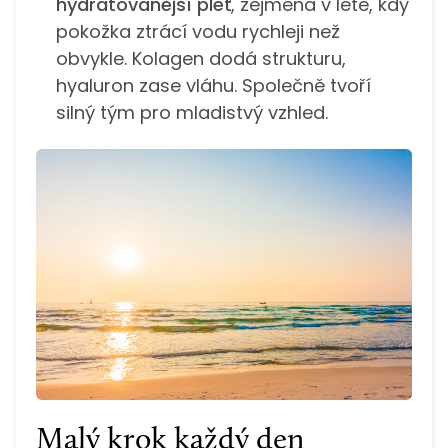
hydratovanější pleť
, zejména v létě, kdy
pokožka ztrácí vodu rychleji než
obvykle. Kolagen dodá strukturu,
hyaluron zase vláhu. Společně tvoří
silný tým pro mladistvý vzhled.
Malý krok každý den